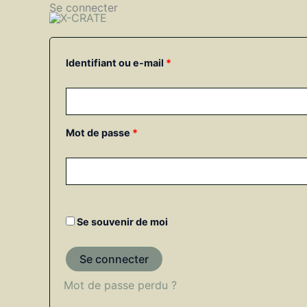
Aller
Se connecter
Obligatoire
Obligatoire
au
contenu
Identifiant ou e-mail
*
Mot de passe
*
Se souvenir de moi
Se connecter
Mot de passe perdu ?