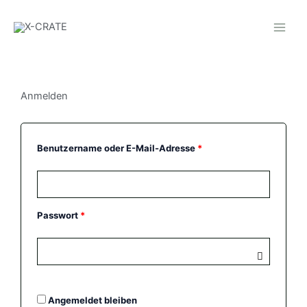
Zum
Inhalt
springen
Anmelden
Erforderlich
Erforderlich
Benutzername oder E-Mail-Adresse
*
Passwort
*
Angemeldet bleiben