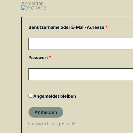
Zum
Anmelden
Erforderlich
Erforderlich
Inhalt
springen
Benutzername oder E-Mail-Adresse
*
Passwort
*
Angemeldet bleiben
Anmelden
Passwort vergessen?