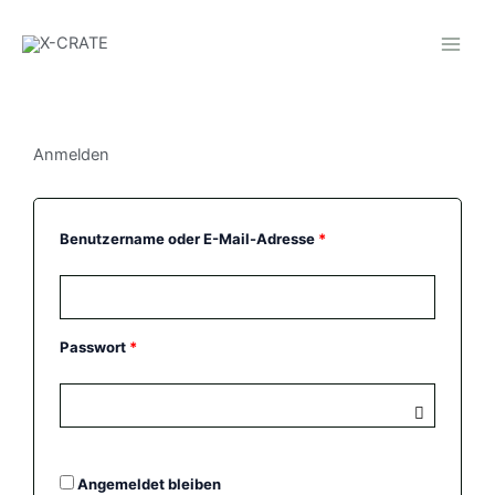
Zum
Inhalt
springen
Anmelden
Erforderlich
Erforderlich
Benutzername oder E-Mail-Adresse
*
Passwort
*
Angemeldet bleiben