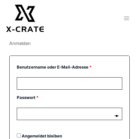
Zum
Inhalt
springen
Anmelden
Erforderlich
Erforderlich
Benutzername oder E-Mail-Adresse
*
Passwort
*
Angemeldet bleiben