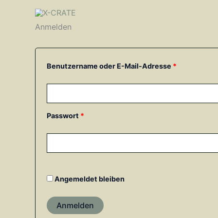
Zum
Inhalt
springen
Anmelden
Erforderlich
Erforderlich
Benutzername oder E-Mail-Adresse
*
Passwort
*
Angemeldet bleiben
Anmelden