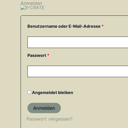
Zum
Anmelden
Erforderlich
Erforderlich
Inhalt
springen
Benutzername oder E-Mail-Adresse
*
Passwort
*
Angemeldet bleiben
Anmelden
Passwort vergessen?