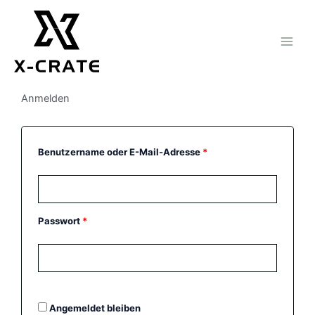
Zum
Inhalt
springen
Anmelden
Erforderlich
Erforderlich
Benutzername oder E-Mail-Adresse
*
Passwort
*
Angemeldet bleiben