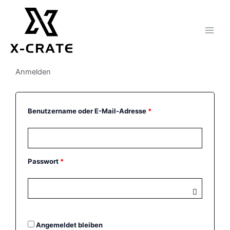
Zum
Inhalt
springen
Anmelden
Erforderlich
Erforderlich
Benutzername oder E-Mail-Adresse
*
Passwort
*
Angemeldet bleiben