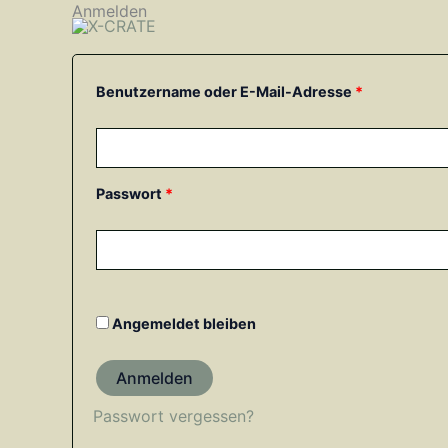
Zum
Anmelden
Erforderlich
Erforderlich
Inhalt
springen
Benutzername oder E-Mail-Adresse
*
Passwort
*
Angemeldet bleiben
Anmelden
Passwort vergessen?