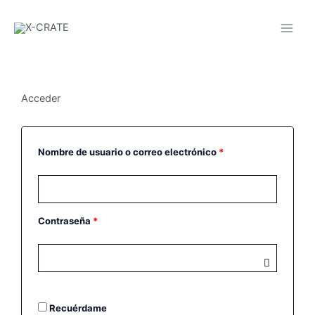
Ir
al
contenido
Acceder
Obligatorio
Obligatorio
Nombre de usuario o correo electrónico
*
Contraseña
*
Recuérdame