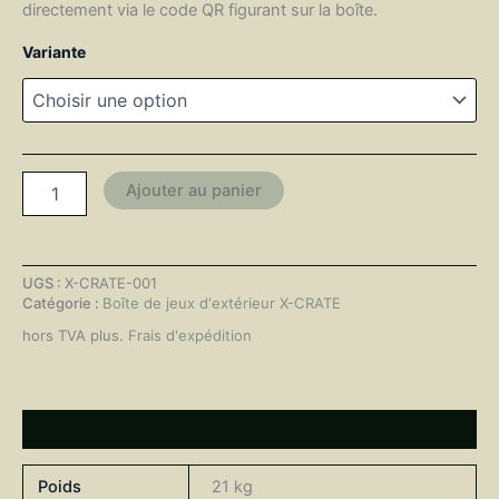
directement via le code QR figurant sur la boîte.
Variante
Ajouter au panier
UGS :
X-CRATE-001
Catégorie :
Boîte de jeux d'extérieur X-CRATE
hors TVA
plus.
Frais d'expédition
Informations complémentaires
Poids
21 kg