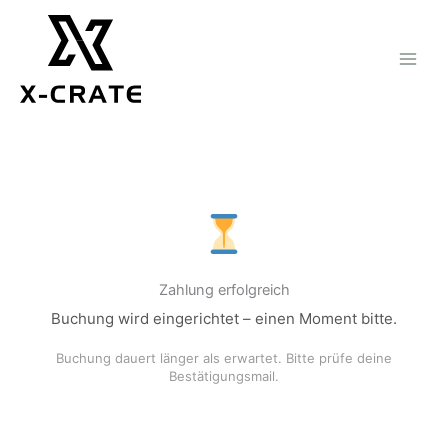
Zum
Inhalt
springen
Zahlung erfolgreich
Buchung wird eingerichtet – einen Moment bitte.
Buchung dauert länger als erwartet. Bitte prüfe deine
Bestätigungsmail.